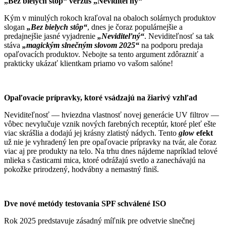
„Bez bielych stôp“ verzus „Neviditeľný“
Kým v minulých rokoch kraľoval na obaloch solárnych produktov
slogan
„Bez bielych stôp“
, dnes je čoraz populárnejšie a
predajnejšie jasné vyjadrenie
„Neviditeľný“
. Neviditeľnosť sa tak
stáva
„magickým slnečným slovom 2025“
na podporu predaja
opaľovacích produktov. Nebojte sa tento argument zdôrazniť a
prakticky ukázať klientkam priamo vo vašom salóne!
Opaľovacie prípravky, ktoré vsádzajú na žiarivý vzhľad
Neviditeľnosť — hviezdna vlastnosť novej generácie UV filtrov —
vôbec nevylučuje vznik nových farebných receptúr, ktoré pleť ešte
viac skrášlia a dodajú jej krásny zlatistý nádych. Tento
glow
efekt
už nie je vyhradený len pre opaľovacie prípravky na tvár, ale čoraz
viac aj pre produkty na telo. Na trhu dnes nájdeme napríklad telové
mlieka s časticami mica, ktoré odrážajú svetlo a zanechávajú na
pokožke prirodzený, hodvábny a nemastný finiš.
Dve nové metódy testovania SPF schválené ISO
Rok 2025 predstavuje zásadný míľnik pre odvetvie slnečnej