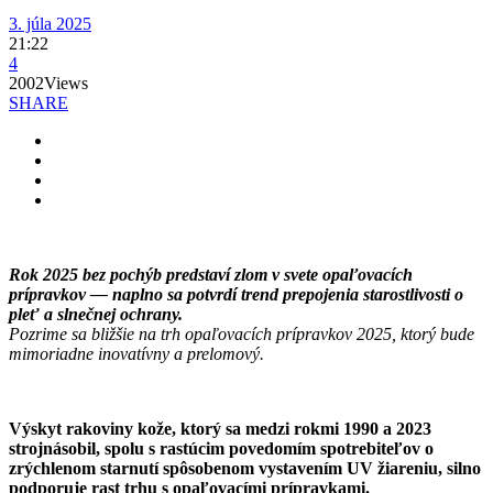
3. júla 2025
21:22
4
2002
Views
SHARE
Rok 2025 bez pochýb predstaví zlom v svete opaľovacích
prípravkov — naplno sa potvrdí trend prepojenia starostlivosti o
pleť a slnečnej ochrany.
Pozrime sa bližšie na trh opaľovacích prípravkov 2025, ktorý bude
mimoriadne inovatívny a prelomový.
Výskyt rakoviny kože, ktorý sa medzi rokmi 1990 a 2023
strojnásobil, spolu s rastúcim povedomím spotrebiteľov o
zrýchlenom starnutí spôsobenom vystavením UV žiareniu, silno
podporuje rast trhu s opaľovacími prípravkami.