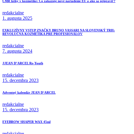
CMR látky v kozmetike: Čo zakazuje nové nariadenie EÚ a ako sa pripraviť?
redakcialne
1. augusta 2025
EXKLUZÍVNY VSTUP ZNAČKY BRUNO VASSARI NA SLOVENSKÝ TRH:
REVOLUČNÁ KOZMETIKA PRE PROFESIONÁLOV
redakcialne
7. augusta 2024
JJEAN D’ARCEL Re-Youth
redakcialne
15. decembra 2023
Adventný kalendár JEAN D‘ARCEL
redakcialne
15. decembra 2023
EYEBROW SHAPER WAX 45ml
redakcialne