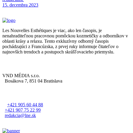
15. decembra 2023
Les Nouvelles Esthétiques je viac, ako len časopis, je
nenahraditeľnou pracovnou pomôckou kozmetičky a odborníkov v
oblasti krásy a relaxu. Tento exkluzívny odborný časopis
pochádzajúci z Francúzska, z prvej ruky informuje čitateľov o
najnovších trendoch a postupoch skrášľovacieho priemyslu.
VYDAVATEĽ
VND MÉDIA s.r.o.
Bosákova 7, 851 04 Bratislava
REDAKCIA
+421 905 60 44 88
+421 907 75 22 99
redakcia@lne.sk