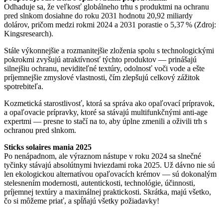
Odhaduje sa, že veľkosť globálneho trhu s produktmi na ochranu
pred slnkom dosiahne do roku 2031 hodnotu 20,92 miliardy
dolárov, pričom medzi rokmi 2024 a 2031 porastie o 5,37 % (Zdroj:
Kingsresearch).
Stále výkonnejšie a rozmanitejšie zloženia spolu s technologickými
pokrokmi zvyšujú atraktívnosť týchto produktov — prinášajú
silnejšiu ochranu, neviditeľné textúry, odolnosť voči vode a ešte
príjemnejšie zmyslové vlastnosti, čím zlepšujú celkový zážitok
spotrebiteľa.
Kozmetická starostlivosť, ktorá sa správa ako opaľovací prípravok,
a opaľovacie prípravky, ktoré sa stávajú multifunkčnými anti-age
expertmi — presne to stačí na to, aby úplne zmenili a oživili trh s
ochranou pred slnkom.
Sticks solaires mania 2025
Po nenápadnom, ale výraznom nástupe v roku 2024 sa slnečné
tyčinky stávajú absolútnymi hviezdami roka 2025. Už dávno nie sú
len ekologickou alternatívou opaľovacích krémov — sú dokonalým
stelesnením modernosti, autentickosti, technológie, účinnosti,
príjemnej textúry a maximálnej praktickosti. Skrátka, majú všetko,
čo si môžeme priať, a spĺňajú všetky požiadavky!