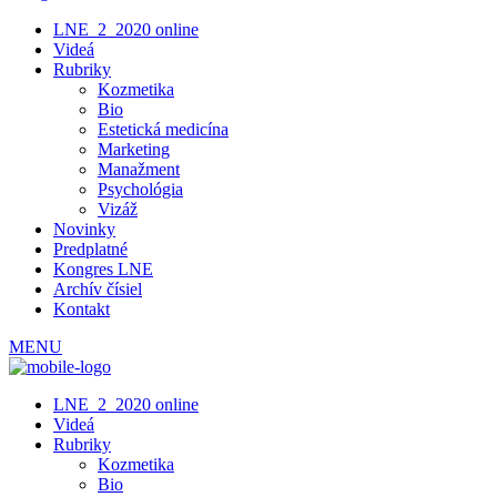
LNE_2_2020 online
Videá
Rubriky
Kozmetika
Bio
Estetická medicína
Marketing
Manažment
Psychológia
Vizáž
Novinky
Predplatné
Kongres LNE
Archív čísiel
Kontakt
MENU
LNE_2_2020 online
Videá
Rubriky
Kozmetika
Bio