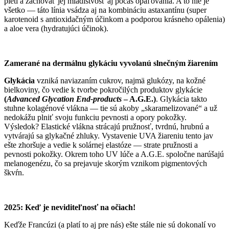
pleti a zachovať jej mladistvosť aj počas opaľovania. A to nie je
všetko — táto línia vsádza aj na kombináciu astaxantínu (super
karotenoid s antioxidačným účinkom a podporou krásneho opálenia)
a aloe vera (hydratujúci účinok).
Zamerané na dermálnu glykáciu vyvolanú slnečným žiarením
Glykácia
vzniká naviazaním cukrov, najmä glukózy, na kožné
bielkoviny, čo vedie k tvorbe pokročilých produktov glykácie
(
Advanced Glycation End-products
– A.G.E.)
. Glykácia takto
stuhne kolagénové vlákna — tie sú akoby „skaramelizované“ a už
nedokážu plniť svoju funkciu pevnosti a opory pokožky.
Výsledok? Elastické vlákna strácajú pružnosť, tvrdnú, hrubnú a
vytvárajú sa glykačné zhluky. Vystavenie UVA žiareniu tento jav
ešte zhoršuje a vedie k solárnej elastóze — strate pružnosti a
pevnosti pokožky. Okrem toho UV lúče a A.G.E. spoločne narúšajú
melanogenézu, čo sa prejavuje skorým vznikom pigmentových
škvŕn.
2025: Keď je neviditeľnosť na očiach!
Keďže Francúzi (a platí to aj pre nás) ešte stále nie sú dokonalí vo