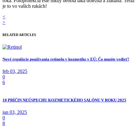
roka. Fotoprotekcia ešte nikdy nebola taká dôležitá a žiadaná. Teraz
je to vo vašich rukách!
<
>
RELATED ARTICLES
Nové regulácie používania retinolu v kozmetike v EÚ: Čo musíte vedieť!
feb 03, 2025
0
6
10 PRÍČIN NEÚSPECHU KOZMETICKÉHO SALÓNU V ROKU 2025
jan 03, 2025
0
8