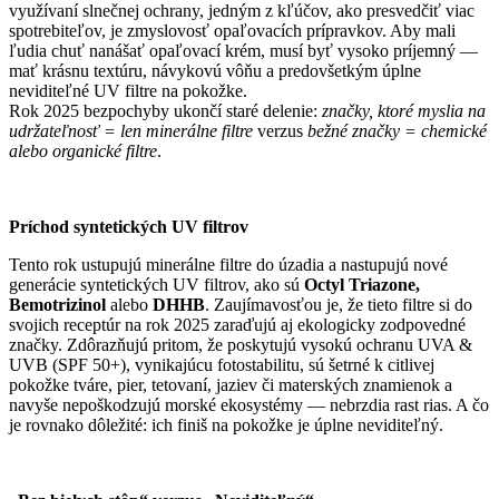
využívaní slnečnej ochrany, jedným z kľúčov, ako presvedčiť viac
spotrebiteľov, je zmyslovosť opaľovacích prípravkov. Aby mali
ľudia chuť nanášať opaľovací krém, musí byť vysoko príjemný —
mať krásnu textúru, návykovú vôňu a predovšetkým úplne
neviditeľné UV filtre na pokožke.
Rok 2025 bezpochyby ukončí staré delenie:
značky, ktoré myslia na
udržateľnosť = len minerálne filtre
verzus
bežné značky = chemické
alebo organické filtre
.
Príchod syntetických UV filtrov
Tento rok ustupujú minerálne filtre do úzadia a nastupujú nové
generácie syntetických UV filtrov, ako sú
Octyl Triazone,
Bemotrizinol
alebo
DHHB
. Zaujímavosťou je, že tieto filtre si do
svojich receptúr na rok 2025 zaraďujú aj ekologicky zodpovedné
značky. Zdôrazňujú pritom, že poskytujú vysokú ochranu UVA &
UVB (SPF 50+), vynikajúcu fotostabilitu, sú šetrné k citlivej
pokožke tváre, pier, tetovaní, jaziev či materských znamienok a
navyše nepoškodzujú morské ekosystémy — nebrzdia rast rias. A čo
je rovnako dôležité: ich finiš na pokožke je úplne neviditeľný.