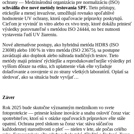
ochrany — Medzinárodná organizácia pre normalizáciu (ISO)
schválila dve nové metódy testovania SPF.
Tieto prístupy,
etickejšie a menej invazívne, umožňujú rovnako spoľahlivé
hodnotenie UV ochrany, ktorú opaľovacie prípravky poskytujú.
Cieľom je vyvinúť in vitro alebo ex vivo testy, ktoré dokážu priniesť
výsledky porovnateľné s metódou ISO 24444, no bez nutnosti
vystavenia ľudí UV žiareniu.
Nové alternatívne postupy, ako hybridná metóda HDRS (ISO
23698) alebo 100 % in vitro metóda (ISO 23675), sa postupne
zavádzajú ako doplnok alebo náhrada tradičných testov. Tieto
metódy majú priniesť rýchlejšie a reprodukovateľnejšie výsledky pri
vyššom dôraze na etiku, ich uplatnenie však ešte vyžaduje
dolaďovanie a osvojenie si zo strany všetkých laboratórií. Oplatí sa
sledovať, ako sa situácia bude vyvíjať…
Záver
Rok 2025 bude skutočne významným medzníkom vo svete
fotoprotekcie — prinesie krásne inovácie a snahu osloviť čoraz viac
spotrebiteľov, ktorí sú v otázke opaľovacích prípravkov ešte stále
opatrní. Ochrana pred slnkom sa čoraz viac stáva súčasťou
každodennej starostlivosti o pleť — nielen v lete, ale počas celého