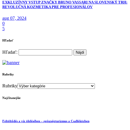
EXKLUZÍVNY VSTUP ZNAČKY BRUNO VASSARI NA SLOVENSKÝ TRH:
REVOLUČNÁ KOZMETIKA PRE PROFESIONÁLOV
aug 07, 2024
0
5
Hľadať
Hľadať:
Rubriky
Rubriky
Najčítanejšie
Feltöltődés a víz ölelésében – egészségturizmus a Csallóközben