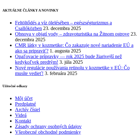
AKTUÁLNE ČLÁNKY A NOVINKY
Feltöltődés a víz ölelésében – egészségturizmus a
Csallóközben
23. decembra 2025
Obnova v objatí vody – zdravoturistika na Žitnom ostrove
23.
decembra 2025
CMR látky v kozmetike: Čo zakazuje nové nariadenie EÚ a
ako sa pripraviť?
1. augusta 2025
Opaľovacie prípravky — rok 2025 bude žiarivejší než
kedykoľvek predtým!
3. júla 2025
Nové regulácie používania retinolu v kozmetike v EÚ: Čo
musíte vedieť!
3. februára 2025
Užitočné odkazy
Môj účet
Predplatné
Archív čísiel
Videá
Kontakt
Zásady ochrany osobných údajov
Všeobecné obchodné podmienky