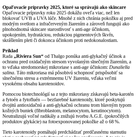
Opaľovacie prípravky 2025, ktoré sa správajú ako skincare
Opaľovacie prípravky roku 2025 dokážu oveľa viac, než len
blokovať UVB a UVA lúče. Mnohé z nich chránia pokožku aj pred
modrým svetlom a infračerveným žiarením a zároveň fungujú ako
plnohodnotná skincare starostlivosť s anti-age účinkom,
upokojením, hydratáciou, redukciou pigmentových škvŕn,
skrášlením pleti či dokonca účinkom proti nedokonalostiam.
Príklad
Rada
„Riviera Sun“
od Thalgo ponúka anti-glykačný účinok a
ochranu pred oxidačným stresom vyvolaným slnečným žiarením, a
to vďaka stredomorskej mikroriase s anti-age účinkom:
Dunaliella
salina
. Táto mikroriasa má pôsobivú schopnosť prispôsobiť sa
slnečnému stresu a extrémnemu UV žiareniu, vďaka veľmi
vysokému obsahu karotenoidov.
Pomocou biotechnológií sa z tejto mikroriasy získavajú beta-karotén
a fytoén a fytofluén — bezfarebné karotenoidy, ktoré poskytujú
dvojitú antioxidačnú a anti-glykačnú ochranu trom hlavným typom
kožných buniek (fibroblastom, melanocytom, keratinocytom).
Neutralizujú voľné radikály a znižujú tvorbu A.G.E. (pokročilých
produktov glykácie) na fotoexponovanej pokožke až o 68 %.
Tieto karotenoidy pomáhajú predchádzať predčasnému starnutiu