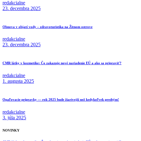
redakcialne
23. decembra 2025
Obnova v objatí vody – zdravoturistika na Žitnom ostrove
redakcialne
23. decembra 2025
CMR látky v kozmetike: Čo zakazuje nové nariadenie EÚ a ako sa pripraviť?
redakcialne
1. augusta 2025
Opaľovacie prípravky — rok 2025 bude žiarivejší než kedykoľvek predtým!
redakcialne
3. júla 2025
NOVINKY