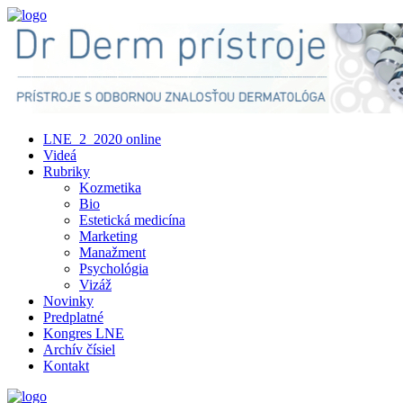
LNE_2_2020 online
Videá
Rubriky
Kozmetika
Bio
Estetická medicína
Marketing
Manažment
Psychológia
Vizáž
Novinky
Predplatné
Kongres LNE
Archív čísiel
Kontakt